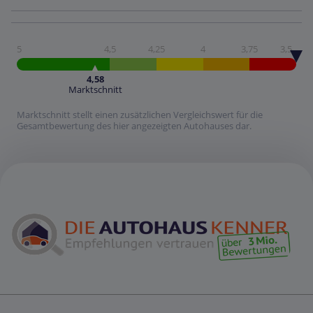
5
4,5
4,25
4
3,75
3,5
4,58
Marktschnitt
Marktschnitt stellt einen zusätzlichen Vergleichswert für die
Gesamtbewertung des hier angezeigten Autohauses dar.