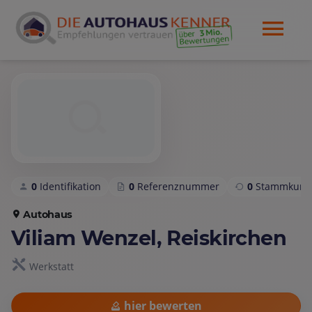
0
Identifikation
0
Referenznummer
0
Stammkund
Autohaus
Viliam Wenzel, Reiskirchen
Werkstatt
hier bewerten