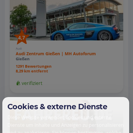
4,7
Audi
Audi Zentrum Gießen | MH Autoforum
Gießen
1291 Bewertungen
8,29 km entfernt
verifiziert
Cookies & externe Dienste
Diese Website verwendet Cookies und externe
Dienste um Inhalte und Anzeigen zu personalisieren
und zu analysieren. Sie können bestimmen, welche