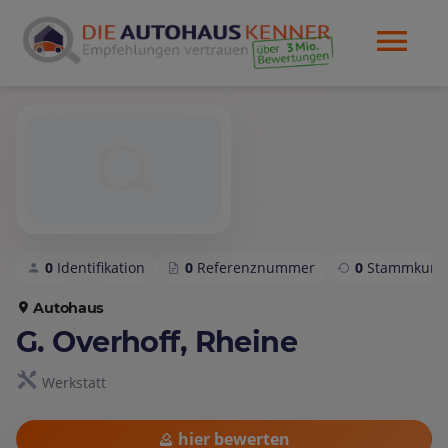
0
Identifikation
0
Referenznummer
0
Stammkund
Autohaus
G. Overhoff, Rheine
Werkstatt
hier bewerten