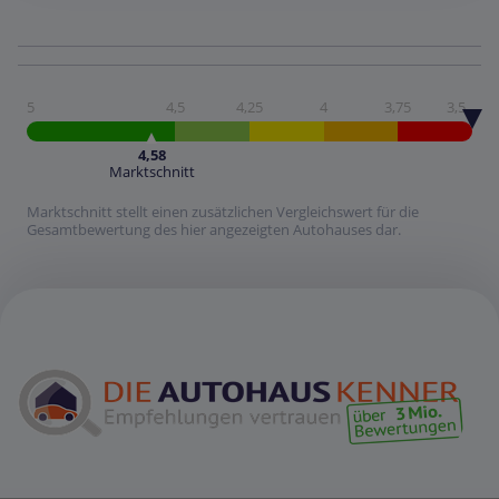
5
4,5
4,25
4
3,75
3,5
4,58
Marktschnitt
Marktschnitt stellt einen zusätzlichen Vergleichswert für die
Gesamtbewertung des hier angezeigten Autohauses dar.