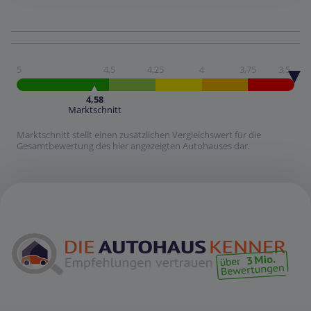
5
4,5
4,25
4
3,75
3,5
4,58
Marktschnitt
Marktschnitt stellt einen zusätzlichen Vergleichswert für die
Gesamtbewertung des hier angezeigten Autohauses dar.