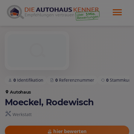
0
Identifikation
0
Referenznummer
0
Stammkund
Autohaus
Moeckel, Rodewisch
Werkstatt
hier bewerten