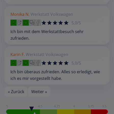
Monika N.
Werkstatt
Volkswagen
5,0/5
Ich bin mit dem Werkstattbesuch sehr
zufrieden.
Karin F.
Werkstatt
Volkswagen
5,0/5
Ich bin überaus zufrieden. Alles so erledigt, wie
ich es mir vorgestellt habe.
« Zurück
Weiter »
5
4,5
4,25
4
3,75
3,5