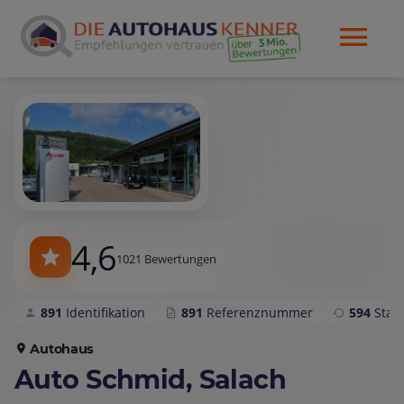
4,6
1021 Bewertungen
891
Identifikation
891
Referenznummer
594
Sta
Autohaus
Auto Schmid, Salach