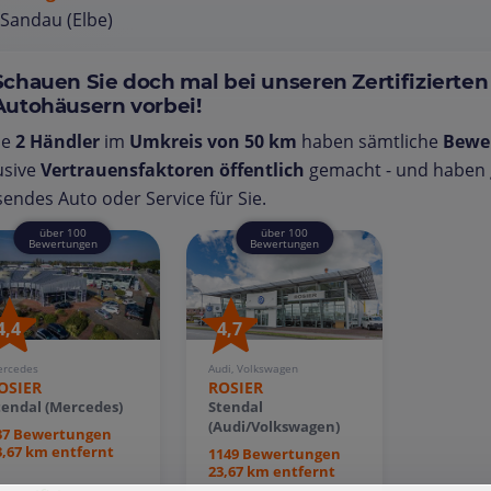
Sandau (Elbe)
Schauen Sie doch mal bei unseren Zertifizierten
Autohäusern vorbei!
se
2 Händler
im
Umkreis von 50 km
haben sämtliche
Bewe
usive
Vertrauensfaktoren öffentlich
gemacht - und haben g
endes Auto oder Service für Sie.
über 100
über 100
Bewertungen
Bewertungen
4,4
4,7
rcedes
Audi, Volkswagen
OSIER
ROSIER
tendal (Mercedes)
Stendal
(Audi/Volkswagen)
37 Bewertungen
3,67 km entfernt
1149 Bewertungen
23,67 km entfernt