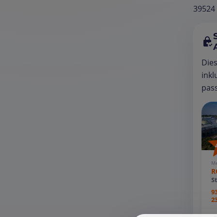
39524 
Die
inkl
pass
Me
R
S
9
2