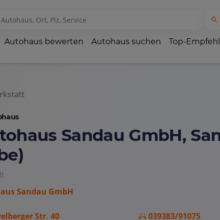
Autohaus bewerten
Autohaus suchen
Top-Empfeh
kstatt
ohaus
tohaus Sandau GmbH, Sa
be)
lt
haus Sandau GmbH
elberger Str. 40
039383/91075