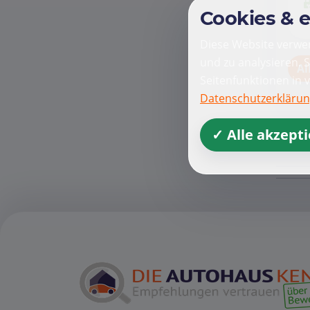
Cookies & 
Diese Website verwen
und zu analysieren. 
Al
Seitenfunktionen in 
Datenschutzerkläru
✓ Alle akzept