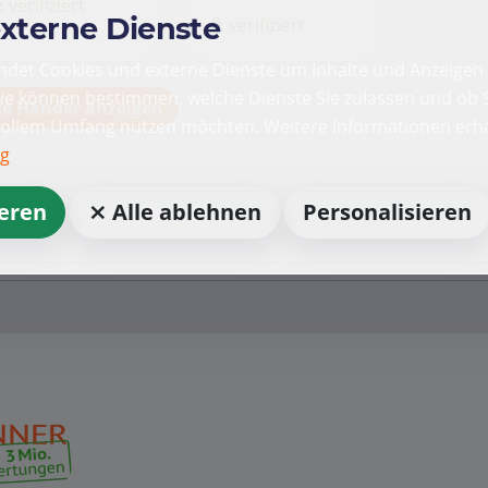
verifiziert
externe Dienste
verifiziert
det Cookies und externe Dienste um Inhalte und Anzeigen 
Sie können bestimmen, welche Dienste Sie zulassen und ob S
le Händer anzeigen
vollem Umfang nutzen möchten. Weitere Informationen erha
ng
ieren
⨯ Alle ablehnen
Personalisieren