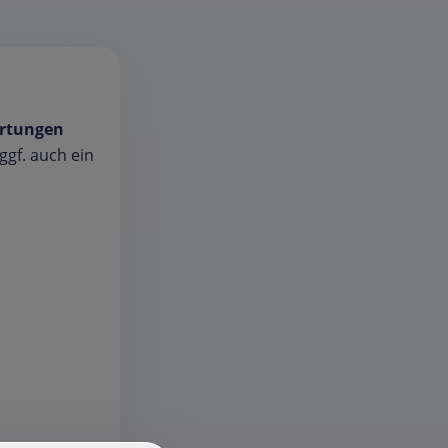
rtungen
gf. auch ein