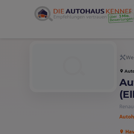
Wer
Aut
Au
(El
Renau
Auto
Hav