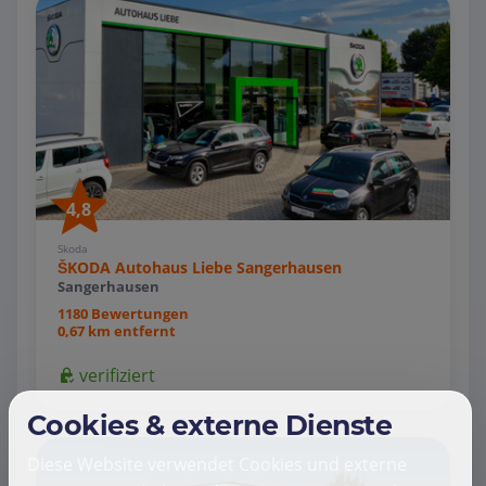
4,8
Skoda
ŠKODA Autohaus Liebe Sangerhausen
Sangerhausen
1180 Bewertungen
0,67 km entfernt
verifiziert
Cookies & externe Dienste
Diese Website verwendet Cookies und externe