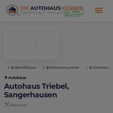
0
Identifikation
0
Referenznummer
0
Stammkund
Autohaus
Autohaus Triebel,
Sangerhausen
Werkstatt