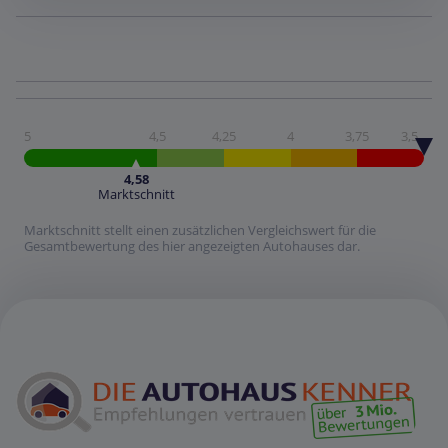
5
4,5
4,25
4
3,75
3,5
4,58
Marktschnitt
Marktschnitt stellt einen zusätzlichen Vergleichswert für die
Gesamtbewertung des hier angezeigten Autohauses dar.