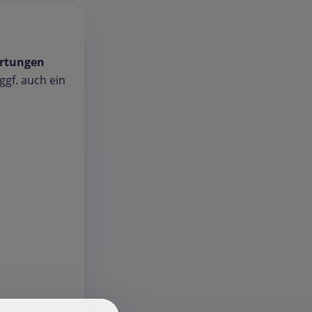
rtungen
gf. auch ein