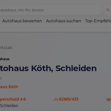
Autohaus bewerten
Autohaus suchen
Top-Empfeh
kstatt
ohaus
tohaus Köth, Schleiden
lt
aus Köth
perscheid 4-6
02485/435
w
Schleiden