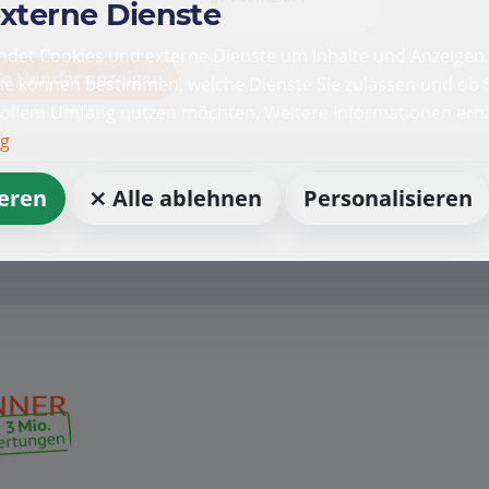
externe Dienste
det Cookies und externe Dienste um Inhalte und Anzeigen 
le Händer anzeigen
Sie können bestimmen, welche Dienste Sie zulassen und ob S
vollem Umfang nutzen möchten. Weitere Informationen erha
ng
ieren
⨯ Alle ablehnen
Personalisieren