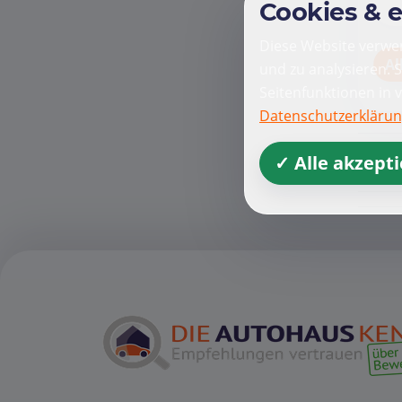
Cookies & 
Diese Website verwen
Al
und zu analysieren. 
Seitenfunktionen in 
Datenschutzerkläru
✓ Alle akzept