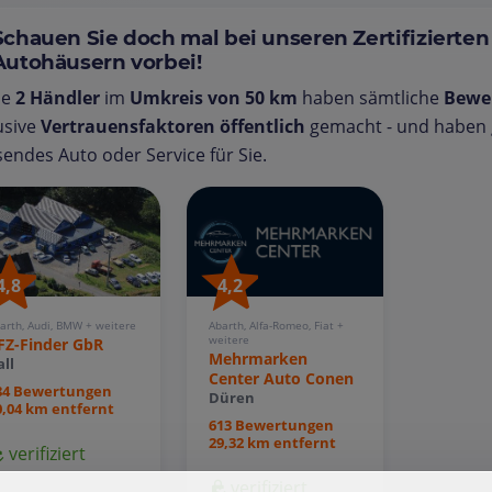
Schauen Sie doch mal bei unseren Zertifizierten
Autohäusern vorbei!
se
2 Händler
im
Umkreis von 50 km
haben sämtliche
Bewe
usive
Vertrauensfaktoren öffentlich
gemacht - und haben g
endes Auto oder Service für Sie.
4,2
4,8
Abarth, Alfa-Romeo, Fiat +
arth, Audi, BMW + weitere
weitere
FZ-Finder GbR
Mehrmarken
all
Center Auto Conen
84 Bewertungen
Düren
0,04 km entfernt
613 Bewertungen
29,32 km entfernt
verifiziert
verifiziert