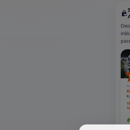
Die
inkl
pass
Ab
K
K
1
1