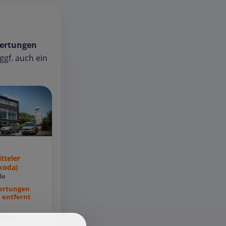
ertungen
gf. auch ein
tteler
koda)
de
ertungen
 entfernt
iziert