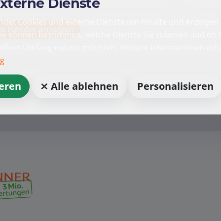
externe Dienste
det Cookies und externe Dienste um Inhalte und Anzeigen 
le Händer anzeigen
Sie können bestimmen, welche Dienste Sie zulassen und ob S
vollem Umfang nutzen möchten. Weitere Informationen erha
ng
ieren
⨯ Alle ablehnen
Personalisieren