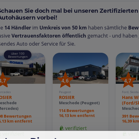
Schauen Sie doch mal bei unseren Zertifizierten
Autohäusern vorbei!
se
14 Händler
im
Umkreis von 50 km
haben sämtliche
Bew
usive
Vertrauensfaktoren öffentlich
gemacht - und haben g
endes Auto oder Service für Sie.
über 100
Bewertungen
4,7
4,6
4,7
rcedes
Peugeot
Ford, Skoda
OSIER
ROSIER
Hans Wi
(Ford/S
eschede
Meschede (Peugeot)
Mercedes)
Mesche
114 Bewertungen
16,13 km entfernt
08 Bewertungen
391 Bew
6,13 km entfernt
16,39 km
verifiziert
verifiziert
verif