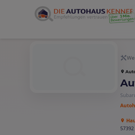
Wer
Aut
Au
Subar
Autoh
Hau
57392