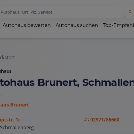
Autohaus bewerten
Autohaus suchen
Top-Empfeh
kstatt
ohaus
tohaus Brunert, Schmalle
u
aus Brunert
ptstr. 1c
02971/86660
 Schmallenberg