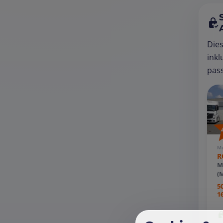
Die
inkl
pass
Me
R
M
(
5
1