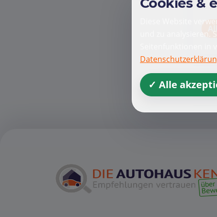
Cookies & 
Diese Website verwen
Al
und zu analysieren. 
Seitenfunktionen in 
Datenschutzerkläru
✓ Alle akzept