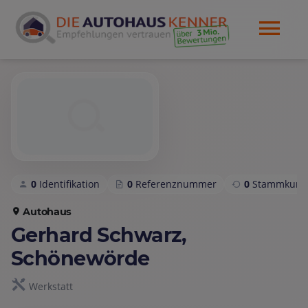
0
Identifikation
0
Referenznummer
0
Stammkund
Autohaus
Gerhard Schwarz,
Schönewörde
Werkstatt