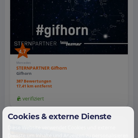
4,7
Mercedes
STERNPARTNER Gifhorn
Gifhorn
387 Bewertungen
17,41 km entfernt
verifiziert
Cookies & externe Dienste
Diese Website verwendet Cookies und externe
Dienste um Inhalte und Anzeigen zu personalisieren