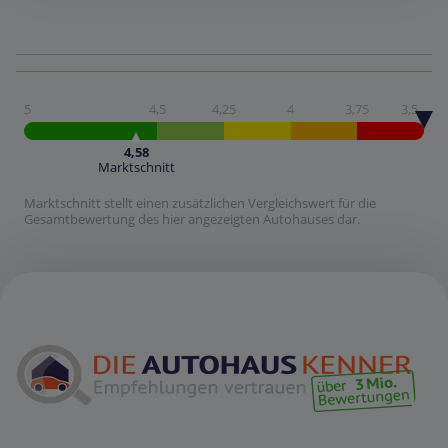
5
4,5
4,25
4
3,75
3,5
4,58
Marktschnitt
Marktschnitt stellt einen zusätzlichen Vergleichswert für die
Gesamtbewertung des hier angezeigten Autohauses dar.