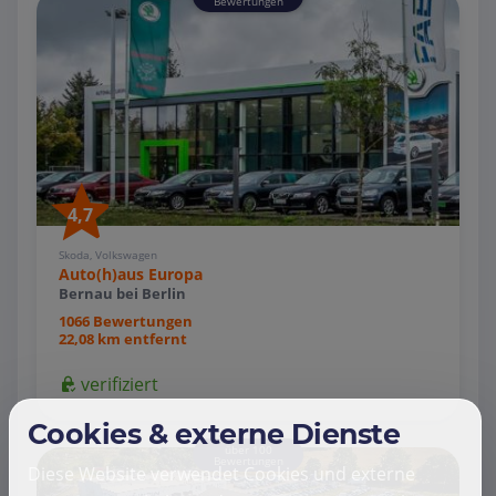
Bewertungen
4,7
Skoda, Volkswagen
Auto(h)aus Europa
Bernau bei Berlin
1066 Bewertungen
22,08 km entfernt
verifiziert
Cookies & externe Dienste
über 100
Bewertungen
Diese Website verwendet Cookies und externe