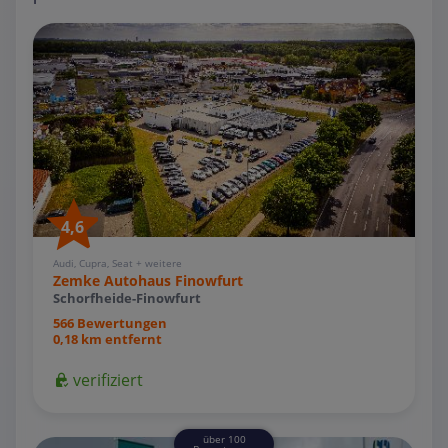
4,6
Audi, Cupra, Seat + weitere
Zemke Autohaus Finowfurt
Schorfheide-Finowfurt
566 Bewertungen
0,18 km entfernt
verifiziert
über 100