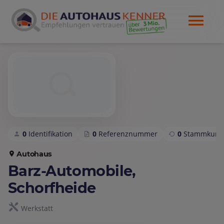
0
Identifikation
0
Referenznummer
0
Stammkund
Autohaus
Barz-Automobile,
Schorfheide
Werkstatt