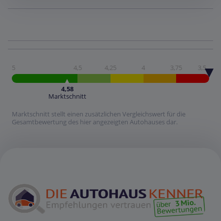
5
4,5
4,25
4
3,75
3,5
4,58
Marktschnitt
Marktschnitt stellt einen zusätzlichen Vergleichswert für die
Gesamtbewertung des hier angezeigten Autohauses dar.