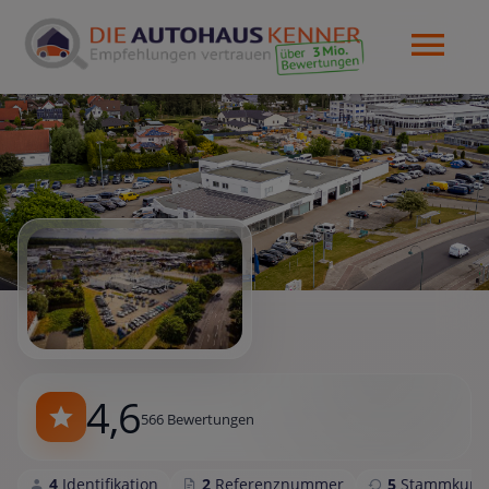
4,6
566 Bewertungen
4
Identifikation
2
Referenznummer
5
Stammkund