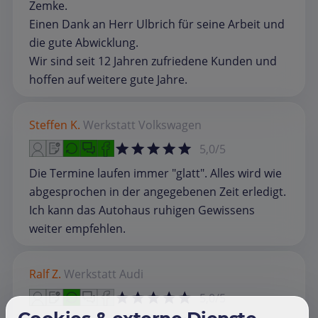
Zemke.
Einen Dank an Herr Ulbrich für seine Arbeit und
die gute Abwicklung.
Wir sind seit 12 Jahren zufriedene Kunden und
hoffen auf weitere gute Jahre.
Steffen K.
Werkstatt
Volkswagen
5,0/5
Die Termine laufen immer "glatt". Alles wird wie
abgesprochen in der angegebenen Zeit erledigt.
Ich kann das Autohaus ruhigen Gewissens
weiter empfehlen.
Ralf Z.
Werkstatt
Audi
5,0/5