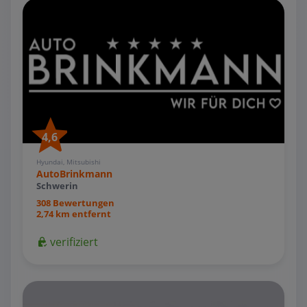
4,6
Hyundai, Mitsubishi
AutoBrinkmann
Schwerin
308 Bewertungen
2,74 km entfernt
verifiziert