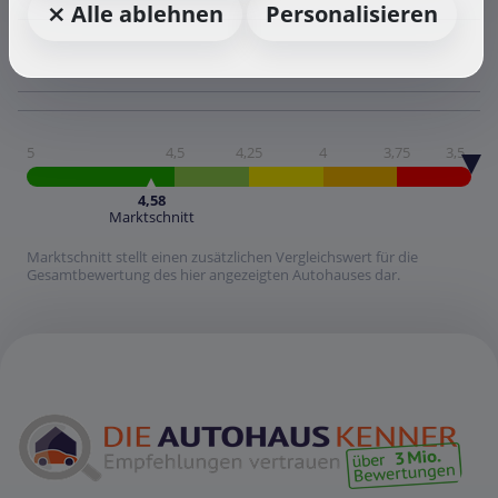
⨯ Alle ablehnen
Personalisieren
5
4,5
4,25
4
3,75
3,5
4,58
Marktschnitt
Marktschnitt stellt einen zusätzlichen Vergleichswert für die
Gesamtbewertung des hier angezeigten Autohauses dar.