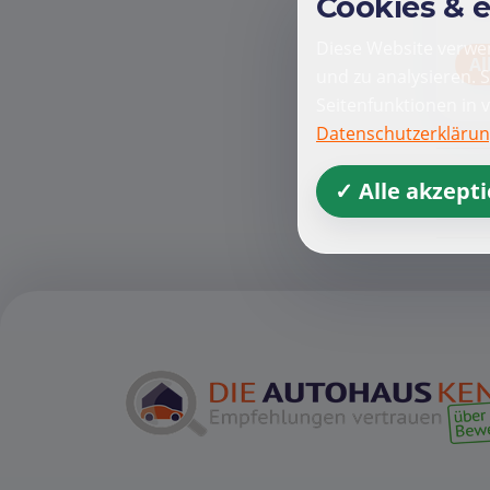
Cookies & 
Diese Website verwen
Al
und zu analysieren. 
Seitenfunktionen in 
Datenschutzerkläru
✓ Alle akzept