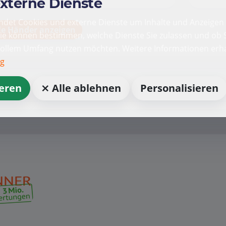
externe Dienste
det Cookies und externe Dienste um Inhalte und Anzeigen 
le Händer anzeigen
Sie können bestimmen, welche Dienste Sie zulassen und ob S
vollem Umfang nutzen möchten. Weitere Informationen erha
ng
ieren
⨯ Alle ablehnen
Personalisieren