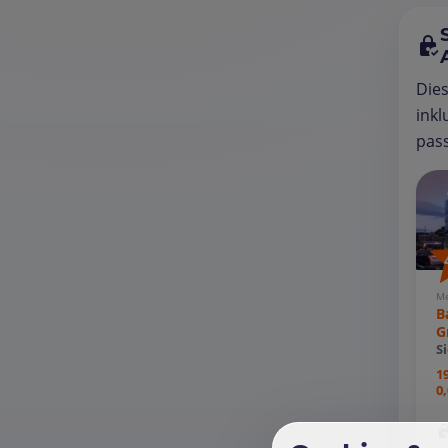
Die
inkl
pass
Me
B
G
S
1
0