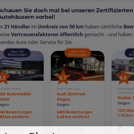
Schauen Sie doch mal bei unseren Zertifizierten
Autohäusern vorbei!
se
21 Händler
im
Umkreis von 50 km
haben sämtliche
Bew
usive
Vertrauensfaktoren öffentlich
gemacht - und haben g
endes Auto oder Service für Sie.
über 100
über 1000
ü
Bewertungen
Bewertungen
Bew
4,5
4,7
4,6
rcedes, smart
Audi, Cupra, Seat
Volkswagen
Nutzfahrze
ald Automobile
Audi Zentrum
Walter 
mbH
Siegen
Siegen
iegen
Siegen
1327 Be
944 Bewertungen
2405 Bewertungen
1,15 km 
,00 km entfernt
0,49 km entfernt
verif
verifiziert
verifiziert