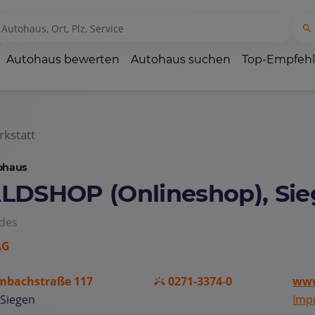
Autohaus bewerten
Autohaus suchen
Top-Empfeh
kstatt
ohaus
LDSHOP (Onlineshop), Si
des
AG
mbachstraße 117
0271-3374-0
www
 Siegen
Imp