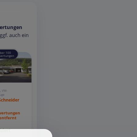
ertungen
gf. auch ein
ber 100
ertungen
, VW-
uge
Schneider
wertungen
entfernt
iziert