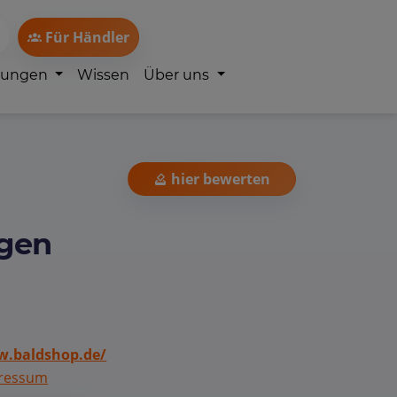
Für Händler
lungen
Wissen
Über uns
hier bewerten
egen
.baldshop.de/
ressum