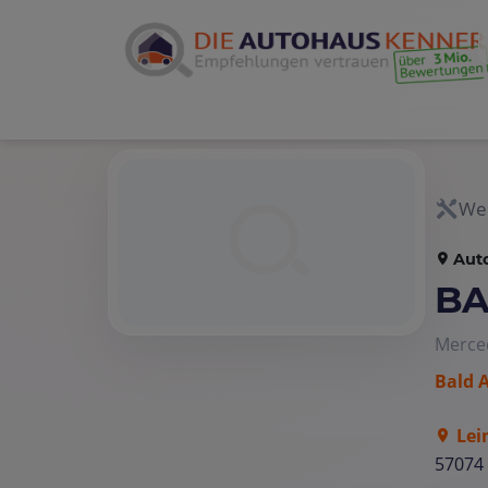
Wer
Aut
BA
Merce
Bald 
Lei
57074