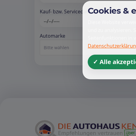
Cookies & 
Kauf- bzw. Servicedatum *
Diese Website verwen
und zu analysieren. 
Automarke
Seitenfunktionen in 
Datenschutzerkläru
Bitte wählen
✓ Alle akzept