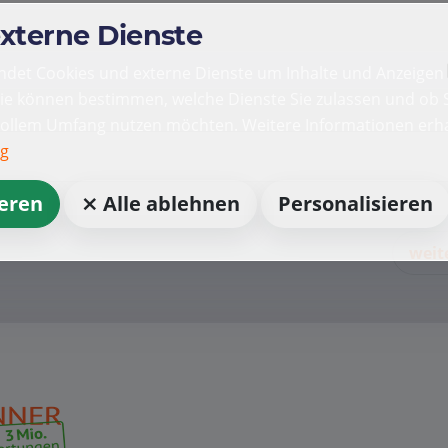
externe Dienste
det Cookies und externe Dienste um Inhalte und Anzeigen 
Sie können bestimmen, welche Dienste Sie zulassen und ob S
vollem Umfang nutzen möchten. Weitere Informationen erha
ng
ieren
⨯ Alle ablehnen
Personalisieren
weit