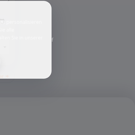
zu personalisieren
ie alle
lten Sie in unserer
f
er