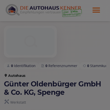
0
Identifikation
0
Referenznummer
0
Stammkund
Autohaus
Günter Oldenbürger GmbH
& Co. KG, Spenge
Werkstatt