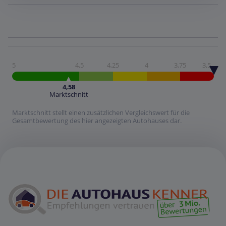
5
4,5
4,25
4
3,75
3,5
4,58
Marktschnitt
Marktschnitt stellt einen zusätzlichen Vergleichswert für die
Gesamtbewertung des hier angezeigten Autohauses dar.