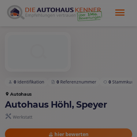
0
Identifikation
0
Referenznummer
0
Stammkund
Autohaus
Autohaus Höhl, Speyer
Werkstatt
hier bewerten