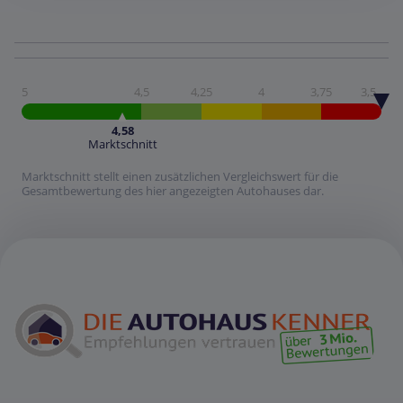
5
4,5
4,25
4
3,75
3,5
4,58
Marktschnitt
Marktschnitt stellt einen zusätzlichen Vergleichswert für die
Gesamtbewertung des hier angezeigten Autohauses dar.