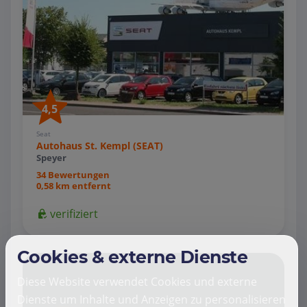
4,5
Seat
Autohaus St. Kempl (SEAT)
Speyer
34 Bewertungen
0,58 km entfernt
verifiziert
Cookies & externe Dienste
Diese Website verwendet Cookies und externe
Dienste um Inhalte und Anzeigen zu personalisieren