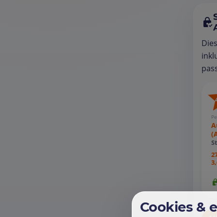
Die
inkl
pass
Pe
A
(
S
2
3
Cookies & 