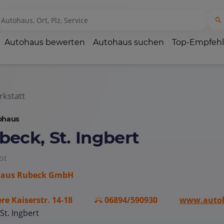
Autohaus bewerten
Autohaus suchen
Top-Empfeh
kstatt
ohaus
beck, St. Ingbert
ot
aus Rubeck GmbH
re Kaiserstr. 14-18
06894/590930
www.autoh
St. Ingbert