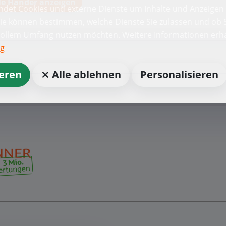
le Händer anzeigen
det Cookies und externe Dienste um Inhalte und Anzeigen 
Sie können bestimmen, welche Dienste Sie zulassen und ob S
vollem Umfang nutzen möchten. Weitere Informationen erha
ng
ieren
⨯ Alle ablehnen
Personalisieren