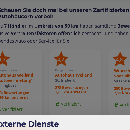
Schauen Sie doch mal bei unseren Zertifizierten
Autohäusern vorbei!
se
7 Händler
im
Umkreis von 50 km
haben sämtliche
Bewe
usive
Vertrauensfaktoren öffentlich
gemacht - und haben g
endes Auto oder Service für Sie.
4,7
4,7
4,8
ugeot, Tesla
Peugeot, Seat
Wunsch
utohaus Weiland
Autohaus Weiland
Speziali
Autovermietung)
St. Ingbert
Saarbrü
t. Ingbert
278 Bewertungen
250 Bew
3,65 km entfernt
74 Bewertungen
7,90 km 
,65 km entfernt
verifiziert
verif
verifiziert
externe Dienste