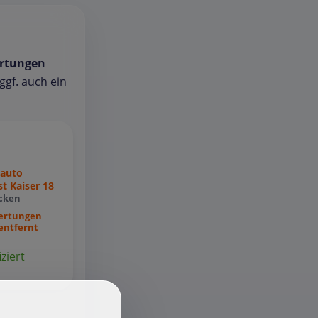
rtungen
gf. auch ein
auto
st Kaiser 18
cken
ertungen
entfernt
iziert