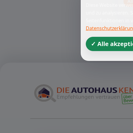
Al
Diese Website verwen
und zu analysieren. 
Seitenfunktionen in 
Datenschutzerkläru
✓ Alle akzept