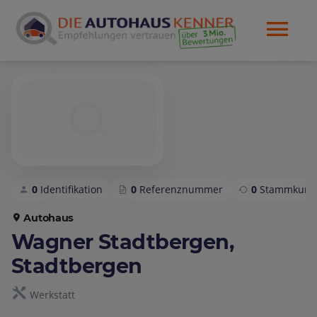
0
Identifikation
0
Referenznummer
0
Stammkund
Autohaus
Wagner Stadtbergen,
Stadtbergen
Werkstatt