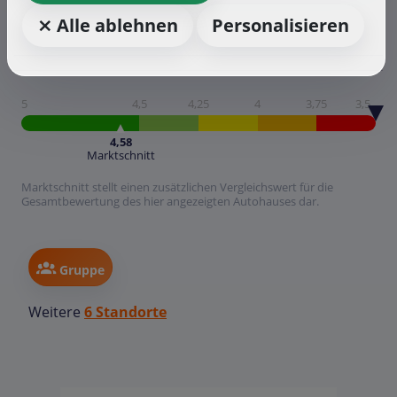
⨯ Alle ablehnen
Personalisieren
5
4,5
4,25
4
3,75
3,5
4,58
Marktschnitt
Marktschnitt stellt einen zusätzlichen Vergleichswert für die
Gesamtbewertung des hier angezeigten Autohauses dar.
Gruppe
Weitere
6 Standorte