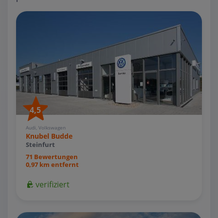
4,5
Audi, Volkswagen
Knubel Budde
Steinfurt
71 Bewertungen
0,97 km entfernt
verifiziert