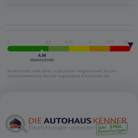
5
4,5
4,25
4
3,75
3,5
4,58
Marktschnitt
Marktschnitt stellt einen zusätzlichen Vergleichswert für die
Gesamtbewertung des hier angezeigten Autohauses dar.