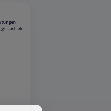
rtungen
gf. auch ein