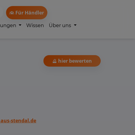
Für Händler
lungen
Wissen
Über uns
hier bewerten
us-stendal.de