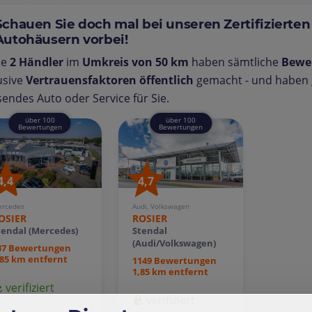
Schauen Sie doch mal bei unseren Zertifizierten
Autohäusern vorbei!
se
2 Händler
im
Umkreis von 50 km
haben sämtliche
Bewe
usive
Vertrauensfaktoren öffentlich
gemacht - und haben g
endes Auto oder Service für Sie.
über 100
über 100
Bewertungen
Bewertungen
4,4
4,7
rcedes
Audi, Volkswagen
OSIER
ROSIER
tendal (Mercedes)
Stendal
(Audi/Volkswagen)
37 Bewertungen
,85 km entfernt
1149 Bewertungen
1,85 km entfernt
verifiziert
verifiziert