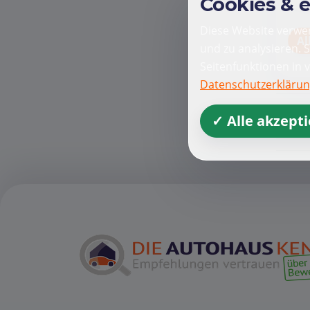
Cookies & 
Diese Website verwen
Al
und zu analysieren. 
Seitenfunktionen in 
Datenschutzerkläru
✓ Alle akzept