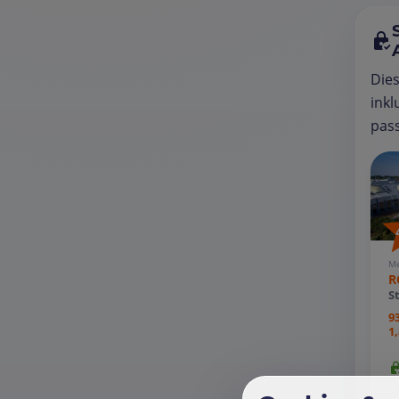
Die
inkl
pass
Me
R
S
9
1