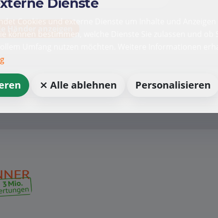
externe Dienste
det Cookies und externe Dienste um Inhalte und Anzeigen 
le Händer anzeigen
Sie können bestimmen, welche Dienste Sie zulassen und ob S
vollem Umfang nutzen möchten. Weitere Informationen erha
ng
ieren
⨯ Alle ablehnen
Personalisieren