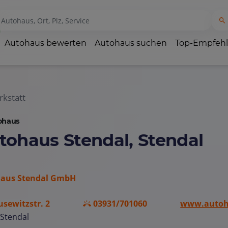
Autohaus bewerten
Autohaus suchen
Top-Empfeh
kstatt
ohaus
tohaus Stendal, Stendal
aus Stendal GmbH
usewitzstr. 2
03931/701060
www.autoha
Stendal