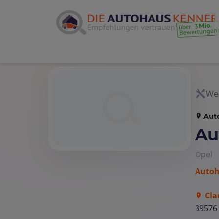
Wer
Aut
Au
Opel
Autoh
Cla
39576 