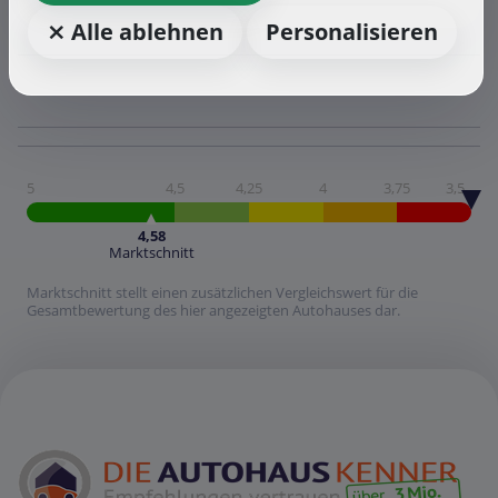
⨯ Alle ablehnen
Personalisieren
5
4,5
4,25
4
3,75
3,5
4,58
Marktschnitt
Marktschnitt stellt einen zusätzlichen Vergleichswert für die
Gesamtbewertung des hier angezeigten Autohauses dar.