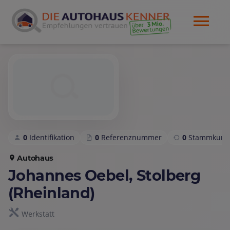
0
Identifikation
0
Referenznummer
0
Stammkund
Autohaus
Johannes Oebel, Stolberg
(Rheinland)
Werkstatt