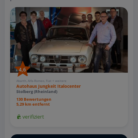
4,6
Abarth, Alfa-Romeo, Fiat + weitere
Autohaus Jungkeit Italocenter
Stolberg (Rheinland)
130 Bewertungen
5,29 km entfernt
verifiziert