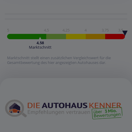
5
4,5
4,25
4
3,75
3,5
4,58
Marktschnitt
Marktschnitt stellt einen zusätzlichen Vergleichswert für die
Gesamtbewertung des hier angezeigten Autohauses dar.