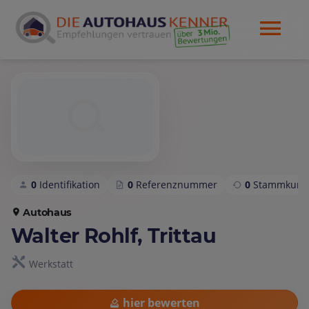
0
Identifikation
0
Referenznummer
0
Stammkund
Autohaus
Walter Rohlf, Trittau
Werkstatt
hier bewerten