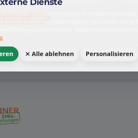
externe Dienste
det Cookies und externe Dienste um Inhalte und Anzeigen 
le Händer anzeigen
Sie können bestimmen, welche Dienste Sie zulassen und ob S
vollem Umfang nutzen möchten. Weitere Informationen erha
ng
ieren
⨯ Alle ablehnen
Personalisieren