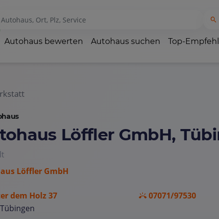
Autohaus bewerten
Autohaus suchen
Top-Empfeh
kstatt
ohaus
tohaus Löffler GmbH, Tüb
lt
aus Löffler GmbH
er dem Holz 37
07071/97530
 Tübingen