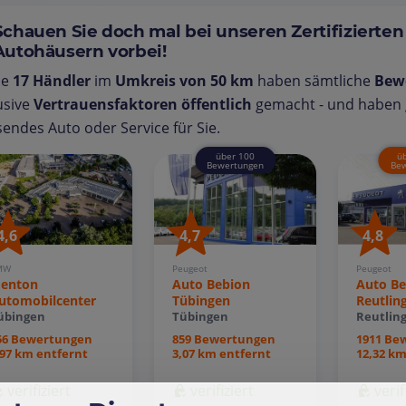
Schauen Sie doch mal bei unseren Zertifizierten
Autohäusern vorbei!
se
17 Händler
im
Umkreis von 50 km
haben sämtliche
Bew
usive
Vertrauensfaktoren öffentlich
gemacht - und haben g
endes Auto oder Service für Sie.
über 100
ü
Bewertungen
Bew
4,6
4,7
4,8
MW
Peugeot
Peugeot
enton
Auto Bebion
Auto Be
utomobilcenter
Tübingen
Reutlin
übingen
Tübingen
Reutlin
56 Bewertungen
859 Bewertungen
1911 Be
,97 km entfernt
3,07 km entfernt
12,32 km
verifiziert
verifiziert
verif