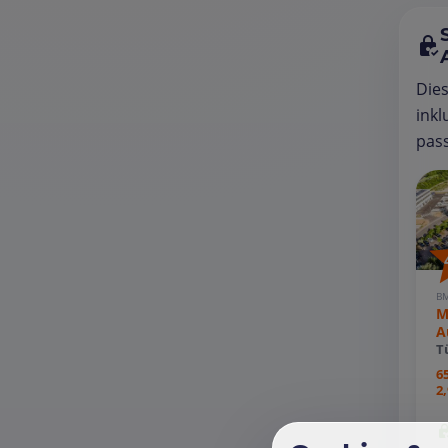
Die
inkl
pass
B
M
A
T
6
2