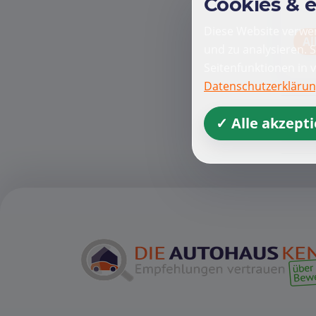
Cookies & 
Diese Website verwen
Al
und zu analysieren. 
Seitenfunktionen in 
Datenschutzerkläru
✓ Alle akzept