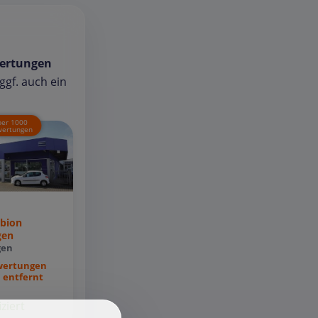
ertungen
gf. auch ein
ber 1000
ertungen
bion
gen
gen
wertungen
 entfernt
iziert