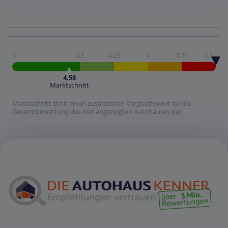
5
4,5
4,25
4
3,75
3,5
4,58
Marktschnitt
Marktschnitt stellt einen zusätzlichen Vergleichswert für die
Gesamtbewertung des hier angezeigten Autohauses dar.