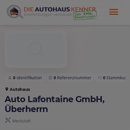
0
Identifikation
0
Referenznummer
0
Stammkund
Autohaus
Auto Lafontaine GmbH,
Überherrn
Werkstatt