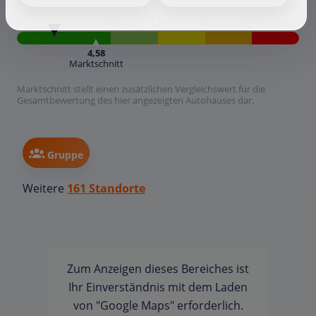
5
4,5
4,25
4
3,75
3,5
4,58
Marktschnitt
Marktschnitt stellt einen zusätzlichen Vergleichswert für die
Gesamtbewertung des hier angezeigten Autohauses dar.
Gruppe
Weitere
161 Standorte
Zum Anzeigen dieses Bereiches ist
Ihr Einverständnis mit dem Laden
von "Google Maps" erforderlich.