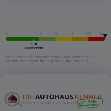
5
4,5
4,25
4
3,75
3,5
4,58
Marktschnitt
Marktschnitt stellt einen zusätzlichen Vergleichswert für die
Gesamtbewertung des hier angezeigten Autohauses dar.