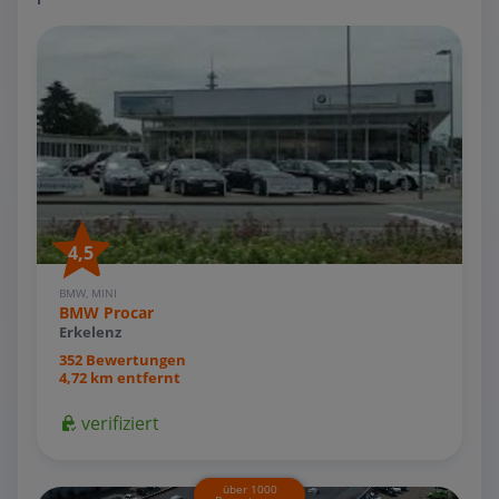
4,5
BMW, MINI
BMW Procar
Erkelenz
352 Bewertungen
4,72 km entfernt
verifiziert
über 1000