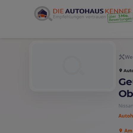
Wer
Aut
Ge
Ob
Nissan
Autoh
Am 