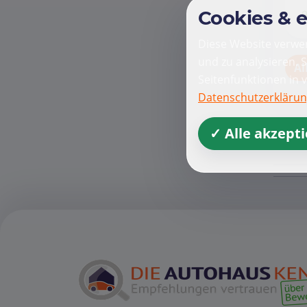
Cookies & 
Diese Website verwen
und zu analysieren. 
Al
Seitenfunktionen in 
Datenschutzerkläru
✓ Alle akzept