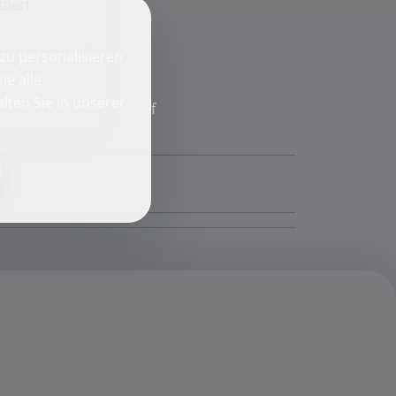
iziert
zu personalisieren
ie alle
lten Sie in unserer
f