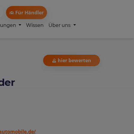
Für Händler
lungen
Wissen
Über uns
hier bewerten
der
utomobile.de/