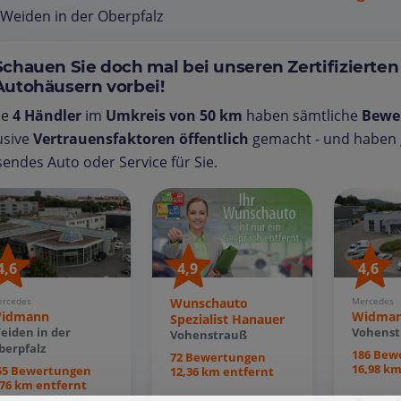
Weiden in der Oberpfalz
Schauen Sie doch mal bei unseren Zertifizierten
Autohäusern vorbei!
se
4 Händler
im
Umkreis von 50 km
haben sämtliche
Bewe
usive
Vertrauensfaktoren öffentlich
gemacht - und haben g
endes Auto oder Service für Sie.
4,6
4,9
4,6
rcedes
Wunschauto
Mercedes
idmann
Widma
Spezialist Hanauer
eiden in der
Vohenst
Vohenstrauß
berpfalz
186 Bew
72 Bewertungen
16,98 km
55 Bewertungen
12,36 km entfernt
,76 km entfernt