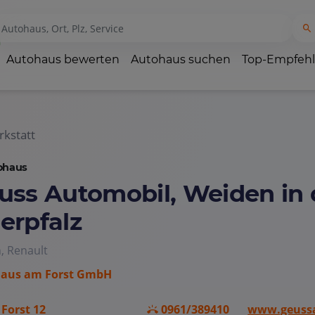
Autohaus bewerten
Autohaus suchen
Top-Empfeh
kstatt
ohaus
uss Automobil, Weiden in 
erpfalz
, Renault
aus am Forst GmbH
Forst 12
0961/389410
www.geussa