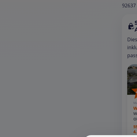
92637 
Die
inkl
pass
Me
W
W
O
5
4