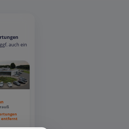
rtungen
gf. auch ein
nn
rauß
ertungen
 entfernt