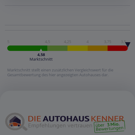
5
4,5
4,25
4
3,75
3,5
4,58
Marktschnitt
Marktschnitt stellt einen zusätzlichen Vergleichswert für die
Gesamtbewertung des hier angezeigten Autohauses dar.