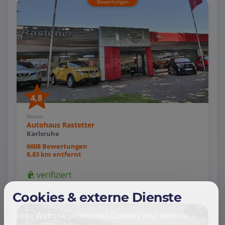
Bewertungen
4,8
Nissan
Autohaus Rastetter
Karlsruhe
6608 Bewertungen
8,83 km entfernt
verifiziert
Cookies & externe Dienste
Diese Website verwendet Cookies und externe