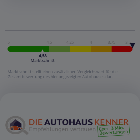
5
4,5
4,25
4
3,75
3,5
4,58
Marktschnitt
Marktschnitt stellt einen zusätzlichen Vergleichswert für die
Gesamtbewertung des hier angezeigten Autohauses dar.