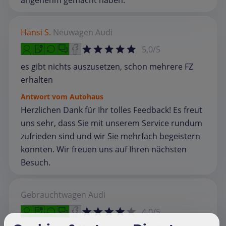
angenehm gemacht haben.
Hansi S.
Neuwagen
Audi
5,0/5
es gibt nichts auszusetzen, schon mehrere FZ
erhalten
Antwort vom Autohaus
Herzlichen Dank für Ihr tolles Feedback! Es freut
uns sehr, dass Sie mit unserem Service rundum
zufrieden sind und wir Sie mehrfach begeistern
konnten. Wir freuen uns auf Ihren nächsten
Besuch.
Gebrauchtwagen
Audi
4,0/5