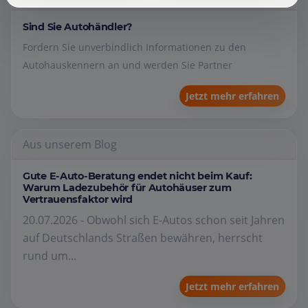
Sind Sie Autohändler?
Fordern Sie unverbindlich Informationen zu den
Autohauskennern an und werden Sie Partner
Jetzt mehr erfahren
Aus unserem Blog
Gute E-Auto-Beratung endet nicht beim Kauf:
Warum Ladezubehör für Autohäuser zum
Vertrauensfaktor wird
20.07.2026 - Obwohl sich E-Autos schon seit Jahren
auf Deutschlands Straßen bewähren, herrscht
rund um...
Jetzt mehr erfahren