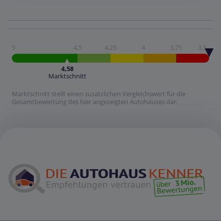
5
4,5
4,25
4
3,75
3,5
4,58
Marktschnitt
Marktschnitt stellt einen zusätzlichen Vergleichswert für die
Gesamtbewertung des hier angezeigten Autohauses dar.