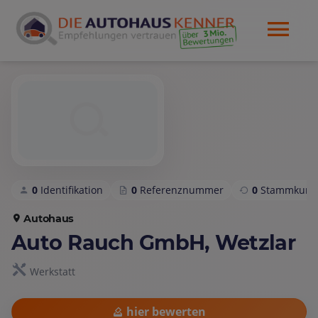
0
Identifikation
0
Referenznummer
0
Stammkund
Autohaus
Auto Rauch GmbH, Wetzlar
Werkstatt
hier bewerten