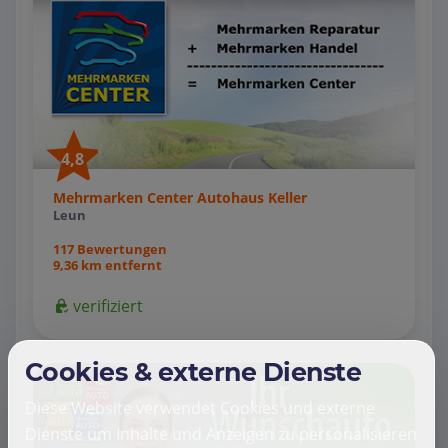
4,8
Mehrmarken Center Autohaus Keller
Leun
117 Bewertungen
9,36 km entfernt
verifiziert
Cookies & externe Dienste
Diese Website verwendet Cookies und externe
Dienste um Inhalte und Anzeigen zu personalisieren