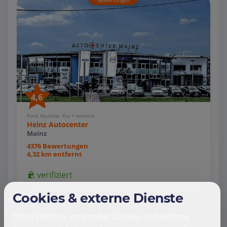
4,6
Ford, Hyundai, Kia + weitere
Heinz Autocenter
Mainz
4376 Bewertungen
4,32 km entfernt
verifiziert
Cookies & externe Dienste
Diese Website verwendet Cookies und externe