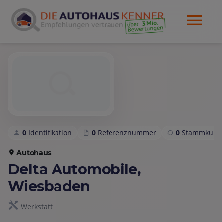
0
Identifikation
0
Referenznummer
0
Stammkund
Autohaus
Delta Automobile,
Wiesbaden
Werkstatt