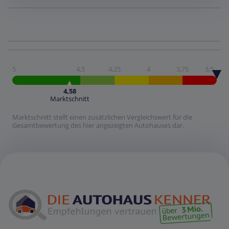
5
4,5
4,25
4
3,75
3,5
4,58
Marktschnitt
Marktschnitt stellt einen zusätzlichen Vergleichswert für die
Gesamtbewertung des hier angezeigten Autohauses dar.