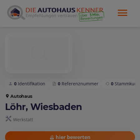
0
Identifikation
0
Referenznummer
0
Stammkund
Autohaus
Löhr, Wiesbaden
Werkstatt
hier bewerten