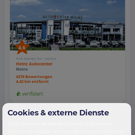
4,6
Ford, Hyundai, Kia + weitere
Heinz Autocenter
Mainz
4376 Bewertungen
4,42 km entfernt
verifiziert
Cookies & externe Dienste
Diese Website verwendet Cookies und externe
Dienste um Inhalte und Anzeigen zu personalisieren