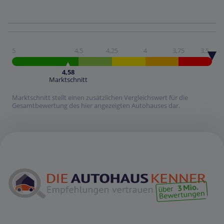
5
4,5
4,25
4
3,75
3,5
4,58
Marktschnitt
Marktschnitt stellt einen zusätzlichen Vergleichswert für die
Gesamtbewertung des hier angezeigten Autohauses dar.