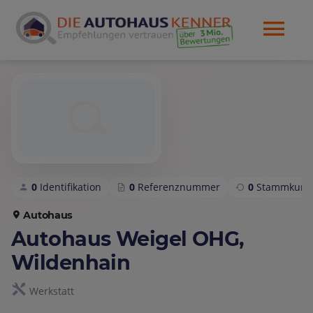
0
Identifikation
0
Referenznummer
0
Stammkund
Autohaus
Autohaus Weigel OHG,
Wildenhain
Werkstatt