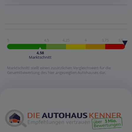
5
4,5
4,25
4
3,75
3,5
4,58
Marktschnitt
Marktschnitt stellt einen zusätzlichen Vergleichswert für die
Gesamtbewertung des hier angezeigten Autohauses dar.