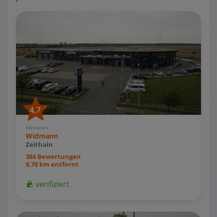
4,7
Mercedes
Widmann
Zeithain
384 Bewertungen
9,78 km entfernt
verifiziert