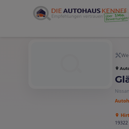
Wer
Aut
Gl
Nissan
Autoh
Hir
19322