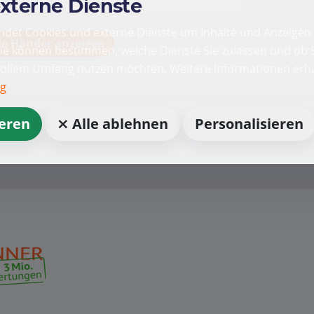
externe Dienste
det Cookies und externe Dienste um Inhalte und Anzeigen 
le Händer anzeigen
Sie können bestimmen, welche Dienste Sie zulassen und ob S
vollem Umfang nutzen möchten. Weitere Informationen erha
ng
ieren
⨯ Alle ablehnen
Personalisieren