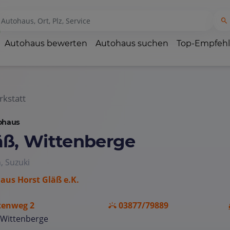
Autohaus bewerten
Autohaus suchen
Top-Empfeh
kstatt
ohaus
äß, Wittenberge
, Suzuki
aus Horst Gläß e.K.
tenweg 2
03877/79889
 Wittenberge