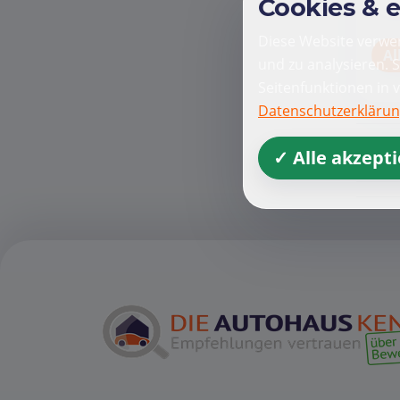
Cookies & 
Diese Website verwen
Al
und zu analysieren. 
Seitenfunktionen in 
Datenschutzerkläru
✓ Alle akzept