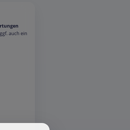
rtungen
gf. auch ein