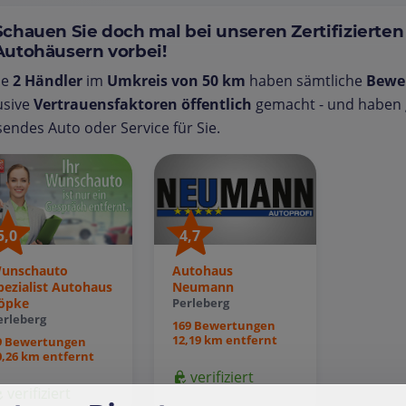
Schauen Sie doch mal bei unseren Zertifizierten
Autohäusern vorbei!
se
2 Händler
im
Umkreis von 50 km
haben sämtliche
Bewe
usive
Vertrauensfaktoren öffentlich
gemacht - und haben g
endes Auto oder Service für Sie.
4,7
5,0
Autohaus
unschauto
Neumann
pezialist Autohaus
öpke
Perleberg
erleberg
169 Bewertungen
12,19 km entfernt
9 Bewertungen
0,26 km entfernt
verifiziert
verifiziert