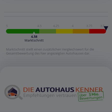
5
4,5
4,25
4
3,75
3,5
4,58
Marktschnitt
Marktschnitt stellt einen zusätzlichen Vergleichswert für die
Gesamtbewertung des hier angezeigten Autohauses dar.