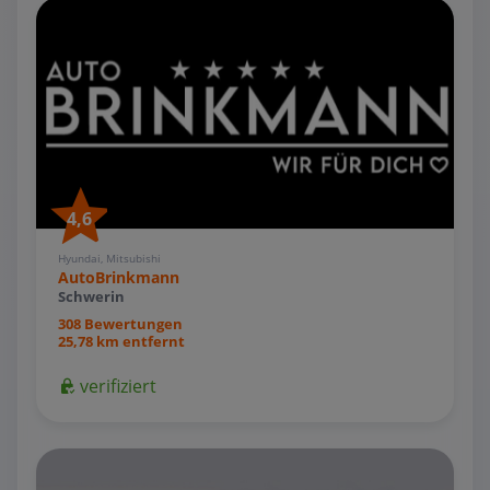
4,6
Hyundai, Mitsubishi
AutoBrinkmann
Schwerin
308 Bewertungen
25,78 km entfernt
verifiziert