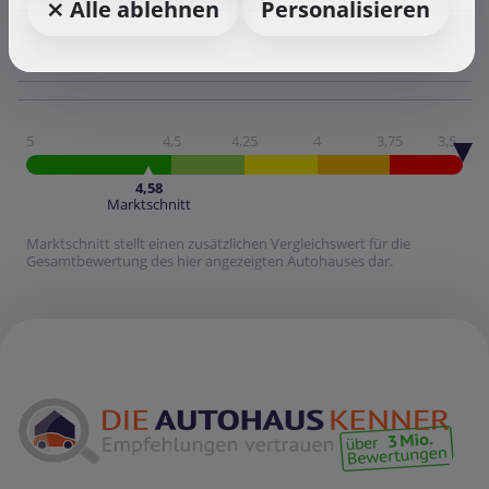
⨯ Alle ablehnen
Personalisieren
5
4,5
4,25
4
3,75
3,5
4,58
Marktschnitt
Marktschnitt stellt einen zusätzlichen Vergleichswert für die
Gesamtbewertung des hier angezeigten Autohauses dar.