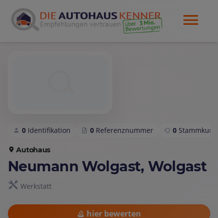
0
Identifikation
0
Referenznummer
0
Stammkund
Autohaus
Neumann Wolgast, Wolgast
Werkstatt
hier bewerten