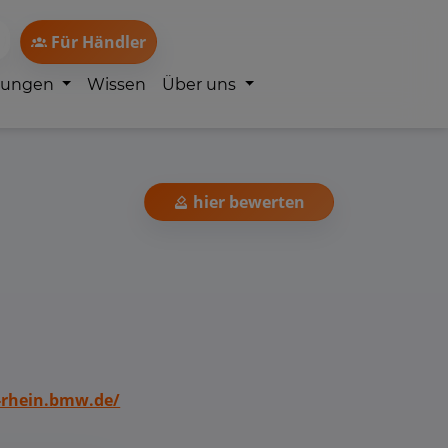
Für Händler
lungen
Wissen
Über uns
hier bewerten
-rhein.bmw.de/