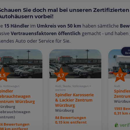
Schauen Sie doch mal bei unseren Zertifizierten
Autohäusern vorbei!
se
15 Händler
im
Umkreis von 50 km
haben sämtliche
Bew
usive
Vertrauensfaktoren öffentlich
gemacht - und haben g
endes Auto oder Service für Sie.
ü
Bew
4,5
4,7
4,7
a, Volkswagen
Audi, Skoda, Volkswagen +
Audi
weitere
pindler
Spindle
Spindler Karosserie
ebrauchtwagen
Zentru
& Lackier Zentrum
entrum Würzburg
Würzbu
Würzburg
ürzburg
1593 Be
Würzburg
Gebrauchtwagen
0,31 km 
entrum)
84 Bewertungen
0,15 km entfernt
24 Bewertungen
verif
,08 km entfernt