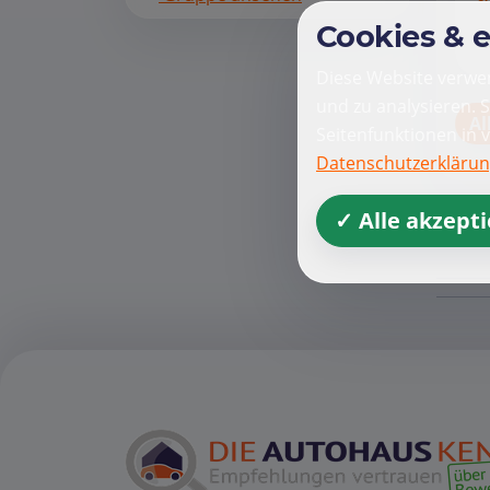
Cookies & 
Diese Website verwen
und zu analysieren. 
Al
Seitenfunktionen in 
Datenschutzerkläru
✓ Alle akzept