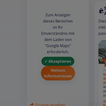
Zum Anzeigen
Die
dieses Bereiches
inkl
ist Ihr
pass
Einverständnis mit
dem Laden von
"Google Maps"
erforderlich.
✓ Akzeptieren
Weitere
Or
S
Informationen
G
Z
W
(
Z
3
Gruppe ansehen
0