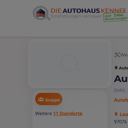
Wer
Aut
Au
BMW, 
Autoh
Gruppe
Weitere
11 Standorte
Lou
97076