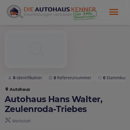
0
Identifikation
0
Referenznummer
0
Stammkund
Autohaus
Autohaus Hans Walter,
Zeulenroda-Triebes
Werkstatt