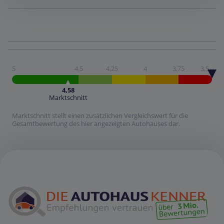
5
4,5
4,25
4
3,75
3,5
4,58
Marktschnitt
Marktschnitt stellt einen zusätzlichen Vergleichswert für die
Gesamtbewertung des hier angezeigten Autohauses dar.