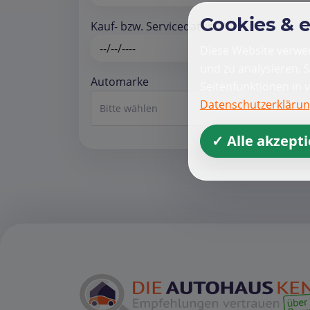
Cookies & 
Kauf- bzw. Servicedatum *
Diese Website verwen
und zu analysieren. 
Automarke
Seitenfunktionen in 
Datenschutzerkläru
Bitte wählen
✓ Alle akzept