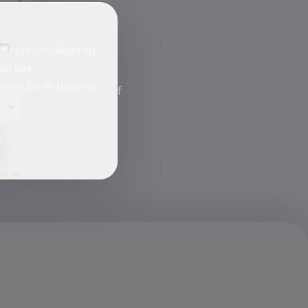
zu personalisieren
ie alle
lten Sie in unserer
f
er