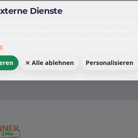
externe Dienste
det Cookies und externe Dienste um Inhalte und Anzeigen 
Sie können bestimmen, welche Dienste Sie zulassen und ob S
vollem Umfang nutzen möchten. Weitere Informationen erha
ng
ieren
⨯ Alle ablehnen
Personalisieren
weit