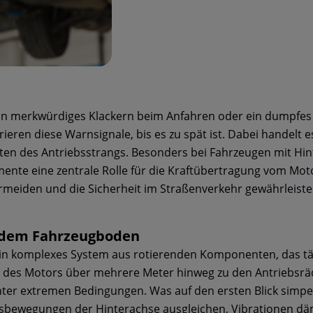
 ein merkwürdiges Klackern beim Anfahren oder ein dumpf
ieren diese Warnsignale, bis es zu spät ist. Dabei handelt 
 des Antriebsstrangs. Besonders bei Fahrzeugen mit Hint
nte eine zentrale Rolle für die Kraftübertragung vom Mot
rmeiden und die Sicherheit im Straßenverkehr gewährleiste
r dem Fahrzeugboden
 ein komplexes System aus rotierenden Komponenten, das täg
des Motors über mehrere Meter hinweg zu den Antriebsräd
er extremen Bedingungen. Was auf den ersten Blick simpel e
gsbewegungen der Hinterachse ausgleichen, Vibrationen dä