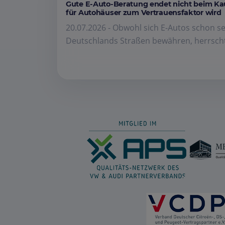
Gute E-Auto-Beratung endet nicht beim K
für Autohäuser zum Vertrauensfaktor wird
20.07.2026 - Obwohl sich E-Autos schon se
Deutschlands Straßen bewähren, herrscht