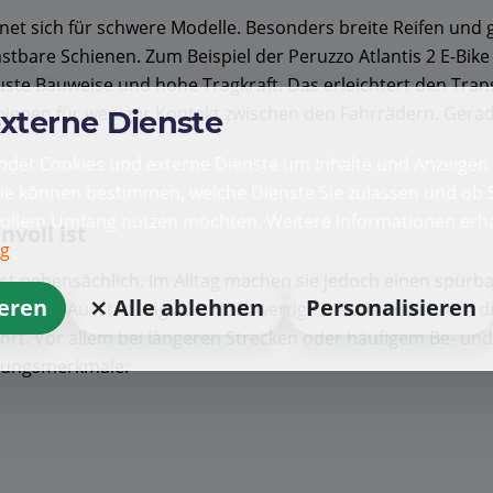
net sich für schwere Modelle. Besonders breite Reifen und 
astbare Schienen. Zum Beispiel der Peruzzo Atlantis 2 E-Bi
buste Bauweise und hohe Tragkraft. Das erleichtert den Tran
ienen für weniger Kontakt zwischen den Fahrrädern. Gerad
externe Dienste
det Cookies und externe Dienste um Inhalte und Anzeigen 
Sie können bestimmen, welche Dienste Sie zulassen und ob S
vollem Umfang nutzen möchten. Weitere Informationen erha
voll ist
ng
st nebensächlich. Im Alltag machen sie jedoch einen spür
ieren
⨯ Alle ablehnen
Personalisieren
eine gute Ausstattung aus. Hochwertige Details erleichtern 
hrt. Vor allem bei längeren Strecken oder häufigem Be- und E
ttungsmerkmale: