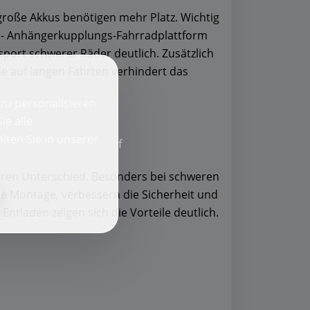
große Akkus benötigen mehr Platz. Wichtig
ke - Anhängerkupplungs-Fahrradplattform
sport schwerer Räder deutlich. Zusätzlich
e auf langen Fahrten verhindert das
zu personalisieren
ie alle
lten Sie in unserer
f
baren Unterschied. Besonders bei schweren
die Montage, verbessern die Sicherheit und
ntladen zeigen sich die Vorteile deutlich.