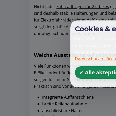
Nicht jeder
Fahrradträger für 2 e-bikes
eig
sind deshalb stabile Halterungen und bel
für Elektrofahrräder bietet dafür eine ro
sorgt der große Abstand zwischen den Sch
Cookies & 
unnötige Schäden am Rahmen.
Diese Website verwen
und zu analysieren. 
Seitenfunktionen in 
Welche Ausstattung wirklich sinn
Datenschutzerkläru
Viele Funktionen wirken beim Kauf zunäch
✓ Alle akzept
E-Bikes oder häufigen Fahrten zahlt sich 
sorgen für mehr Stabilität während der Fa
Praktisch sind vor allem folgende Aussta
integrierte Auffahrschiene
breite Reifenaufnahme
abschließbare Halter