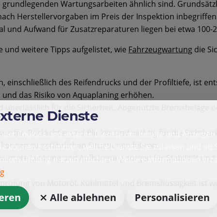
 grundlegenden Wartungsarbeiten ähnlich sind. Grundsätzli
ach Herstellervorgaben im Preis der Inspektion inbegriffen.
rial und Aufwand für Zusatzreparaturen liegen bei etwa 100-
e und weitere Tipps aufgelistet, wie
Fahrzeugwartung
die Si
n, einschließlich des Reifendrucks und der Profiltiefe, ist
n und das Risiko von Aquaplaning erhöhen.
unerlässlich für die Sicherheit. Abgenutzte Bremsbeläge 
externe Dienste
werfer, Rücklichter und Blinker sind wichtig für die Sicht
det Cookies und externe Dienste um Inhalte und Anzeigen 
 können zu gefährlichen Situationen führen.
Sie können bestimmen, welche Dienste Sie zulassen und ob S
artete Lenkung und Aufhängung sorgen für Stabilität und 
vollem Umfang nutzen möchten. Weitere Informationen erha
.
ng
prüfung von Motoröl, Kühlmittel und Bremsflüssigkeit ist w
ieren
⨯ Alle ablehnen
Personalisieren