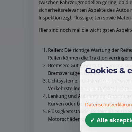
zwischen Fahrzeugmodellen gering, da die
sicherheitsrelevanten Aspekte des Autos n
Inspektion zzgl. Flüssigkeiten sowie Mate
Hier sind noch mal die wichtigsten Aspekt
Reifen: Die richtige Wartung der Reife
Reifen können die Traktion verringer
Bremsen: Gut gewartete Bremsen sind 
Cookies & 
Bremsversagen führen.
Lichtsysteme: Funktionierende Schein
Diese Website verwen
Verkehrsteilnehmern. Defekte Lichter
und zu analysieren. 
Lenkung und Aufhängung: Eine gut gew
Seitenfunktionen in 
Kurven oder bei plötzlichen Manövern
Datenschutzerkläru
Flüssigkeitsstände: Regelmäßige Über
Motorschäden zu vermeiden.
✓ Alle akzept