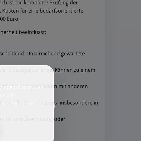
ch ist die komplette Prüfung der
 Kosten für eine bedarfsorientierte
200 Euro.
cherheit beeinflusst:
 entscheidend. Unzureichend gewartete
oder Flüssigkeitsmangel können zu einem
barkeit und Kommunikation mit anderen
zu personalisieren
ie alle
Kontrolle des Fahrzeugs, insbesondere in
lten Sie in unserer
f
ichtig, um Überhitzung oder