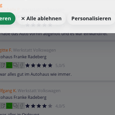
ng
 Michelle P.
Werkstatt
Volkswagen
tohaus Franke Radeberg
ieren
⨯ Alle ablehnen
Personalisieren
5,0/5
 habe das Auto vorhin abgeholt und es war einwandfrei.
gitte F.
Werkstatt
Volkswagen
tohaus Franke Radeberg
5,0/5
war alles gut im Autohaus wie immer.
lfgang K.
Werkstatt
Volkswagen
tohaus Franke Radeberg
4,0/5
war alles in Ordnung.