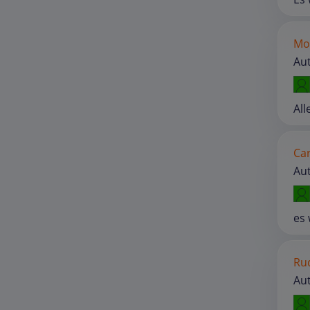
Mo
Au
All
Car
Aut
es 
Rud
Au