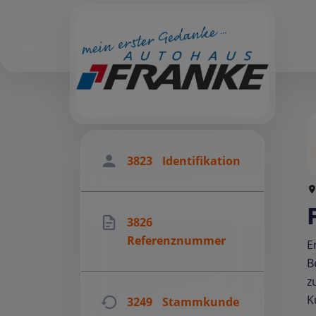
3823
Identifikation
3826
Referenznummer
E
B
z
K
3249
Stammkunde