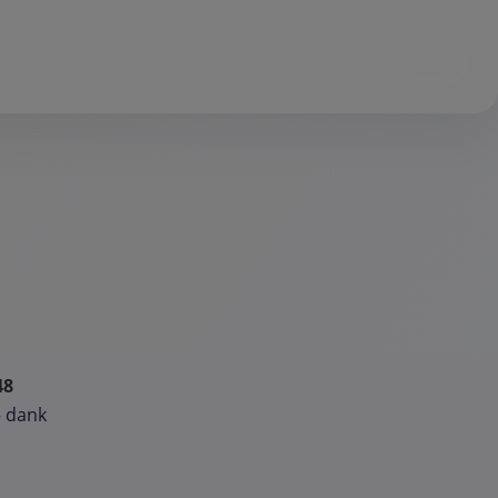
48
– dank