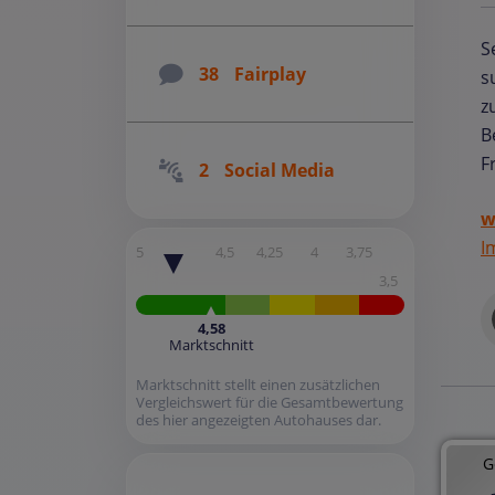
S
38
Fairplay
s
z
B
F
2
Social Media
w
I
5
4,5
4,25
4
3,75
3,5
4,58
Marktschnitt
Marktschnitt stellt einen zusätzlichen
Vergleichswert für die Gesamtbewertung
des hier angezeigten Autohauses dar.
G