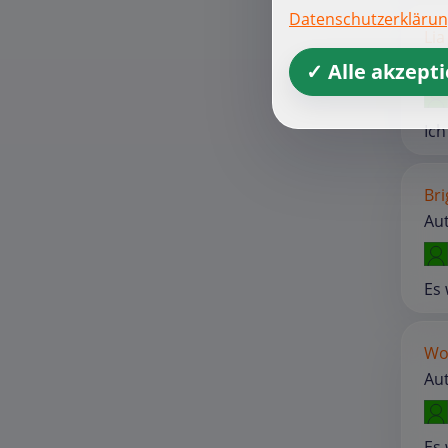
Datenschutzerkläru
Lia
Au
✓ Alle akzept
Ich
Bri
Au
Es 
Wo
Au
Es 