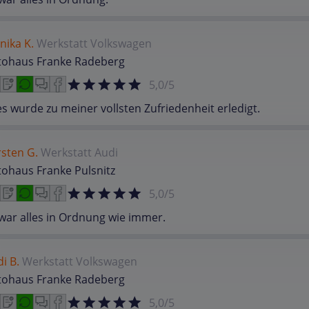
nika K.
Werkstatt
Volkswagen
tohaus Franke Radeberg
5,0/5
es wurde zu meiner vollsten Zufriedenheit erledigt.
sten G.
Werkstatt
Audi
ohaus Franke Pulsnitz
5,0/5
war alles in Ordnung wie immer.
i B.
Werkstatt
Volkswagen
tohaus Franke Radeberg
5,0/5