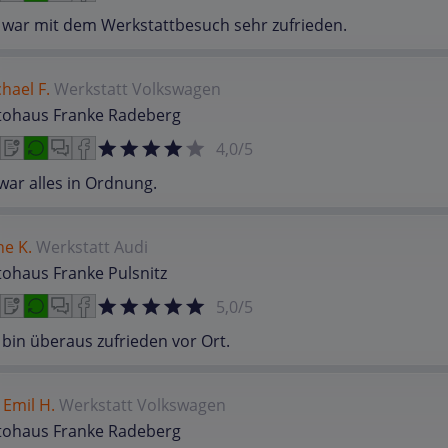
 war mit dem Werkstattbesuch sehr zufrieden.
hael F.
Werkstatt
Volkswagen
tohaus Franke Radeberg
4,0/5
war alles in Ordnung.
e K.
Werkstatt
Audi
ohaus Franke Pulsnitz
5,0/5
 bin überaus zufrieden vor Ort.
 Emil H.
Werkstatt
Volkswagen
tohaus Franke Radeberg