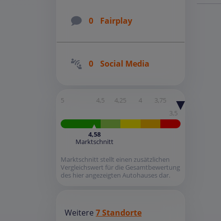
0
Fairplay
0
Social Media
5
4,5
4,25
4
3,75
3,5
4,58
Marktschnitt
Marktschnitt stellt einen zusätzlichen
Vergleichswert für die Gesamtbewertung
des hier angezeigten Autohauses dar.
Weitere
7 Standorte