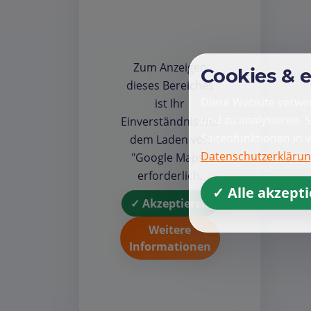
Zum Anzeigen
Cookies & 
dieses Bereiches
Diese Website verwen
ist Ihr
und zu analysieren. 
Einverständnis mit
Seitenfunktionen in 
dem Laden von
Datenschutzerkläru
"Google Maps"
erforderlich.
✓ Alle akzept
✓ Akzeptieren
Weitere
Informationen