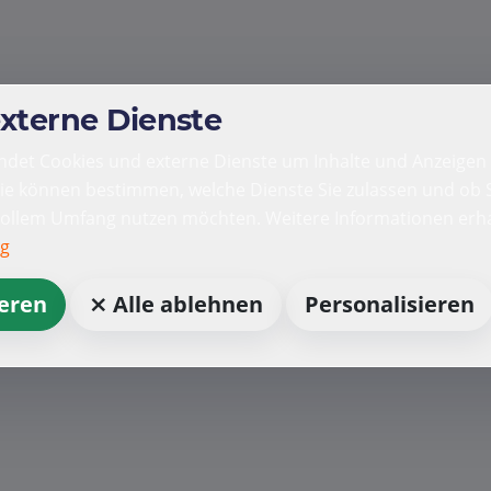
externe Dienste
det Cookies und externe Dienste um Inhalte und Anzeigen 
Sie können bestimmen, welche Dienste Sie zulassen und ob S
vollem Umfang nutzen möchten. Weitere Informationen erha
ng
ieren
⨯ Alle ablehnen
Personalisieren