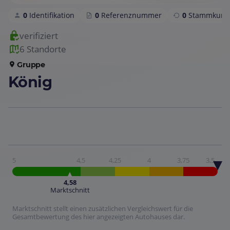
0
Identifikation
0
Referenznummer
0
Stammkund
verifiziert
6 Standorte
Gruppe
König
5
4,5
4,25
4
3,75
3,5
4,58
Marktschnitt
Marktschnitt stellt einen zusätzlichen Vergleichswert für die
Gesamtbewertung des hier angezeigten Autohauses dar.