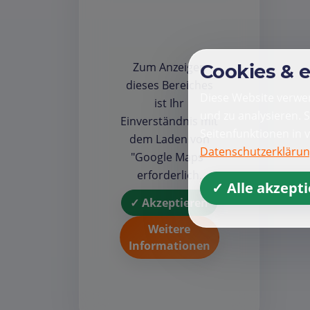
Zum Anzeigen
Cookies & 
dieses Bereiches
Diese Website verwen
ist Ihr
und zu analysieren. 
Einverständnis mit
Seitenfunktionen in 
dem Laden von
Datenschutzerkläru
"Google Maps"
erforderlich.
✓ Alle akzept
✓ Akzeptieren
Weitere
Informationen