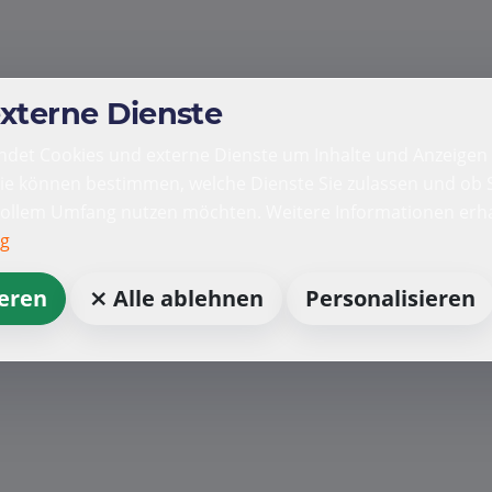
externe Dienste
det Cookies und externe Dienste um Inhalte und Anzeigen 
Sie können bestimmen, welche Dienste Sie zulassen und ob S
vollem Umfang nutzen möchten. Weitere Informationen erha
ng
ieren
⨯ Alle ablehnen
Personalisieren