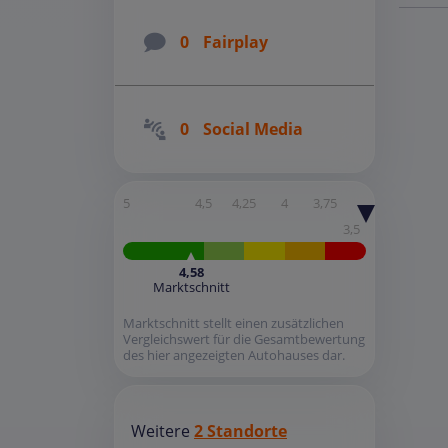
0
Fairplay
0
Social Media
5
4,5
4,25
4
3,75
3,5
4,58
Marktschnitt
Marktschnitt stellt einen zusätzlichen
Vergleichswert für die Gesamtbewertung
des hier angezeigten Autohauses dar.
Weitere
2 Standorte