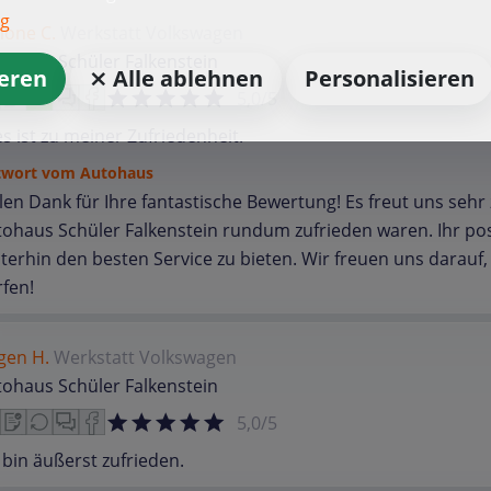
ng
mone C.
Werkstatt
Volkswagen
ohaus Schüler Falkenstein
ieren
⨯ Alle ablehnen
Personalisieren
5,0/5
es ist zu meiner Zufriedenheit.
twort vom Autohaus
len Dank für Ihre fantastische Bewertung! Es freut uns sehr
ohaus Schüler Falkenstein rundum zufrieden waren. Ihr pos
terhin den besten Service zu bieten. Wir freuen uns darauf,
fen!
gen H.
Werkstatt
Volkswagen
ohaus Schüler Falkenstein
5,0/5
 bin äußerst zufrieden.