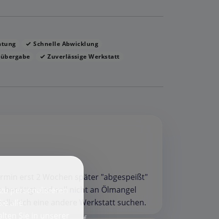
atung
Schnelle Abwicklung
gübergabe
Zuverlässige Werkstatt
Termin erst 2 Wochen später "abgespeißt"
h benötigt und soll nicht an Ölmangel
zu personalisieren
solle sich eine andere Werkstatt suchen.
ie alle
lten Sie in unserer