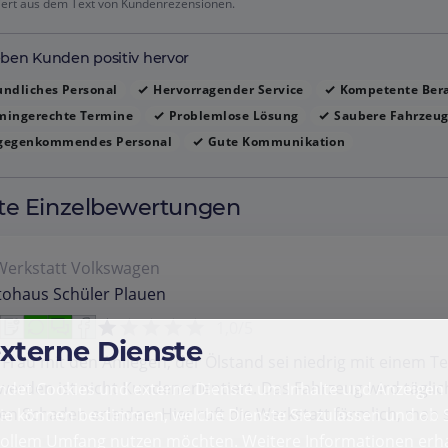
iert aus dem Text von Kundenrezensionen.
ben Kunden positiv hervor
ndliches Personal
Hervorragender Service
Kompetente Ber
mingerechte Termine
Problemlose Lösung
Saubere Fahrzeu
gegenkommendes Personal
Gute Kommunikation
te Einzelbewertungen
Werkstatt
Volkswagen
tohaus Schüler Plauen
1,0/5
externe Dienste
 Frau mit den Anliegen, der Ölstand sei niedrig mit einem 
werden ist nicht Kundenorientiert. Das Fahrzeug wird täglic
det Cookies und externe Dienste um Inhalte und Anzeigen 
en Schaden erleiden. Hier ruft die Werkstatt förmlich, man 
Sie können bestimmen, welche Dienste Sie zulassen und ob S
vollem Umfang nutzen möchten. Weitere Informationen erha