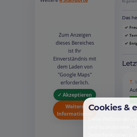
Weitere
4 Standorte
KI-gener
Das he
Freu
Zum Anzeigen
Ter
dieses Bereiches
Ent
ist Ihr
Einverständnis mit
Letz
dem Laden von
"Google Maps"
T.
erforderlich.
Au
✓ Akzeptieren
Cookies & 
Weitere
Als
Informationen
zu 
Diese Website verwen
ein
und zu analysieren. 
Seitenfunktionen in 