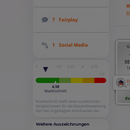
w
I
7
Fairplay
1
Social Media
G
SE
5
4,5
4,25
4
3,75
1
3,5
4,58
Marktschnitt
Ku
Marktschnitt stellt einen zusätzlichen
Vergleichswert für die Gesamtbewertung
des hier angezeigten Autohauses dar.
Weitere Auszeichnungen