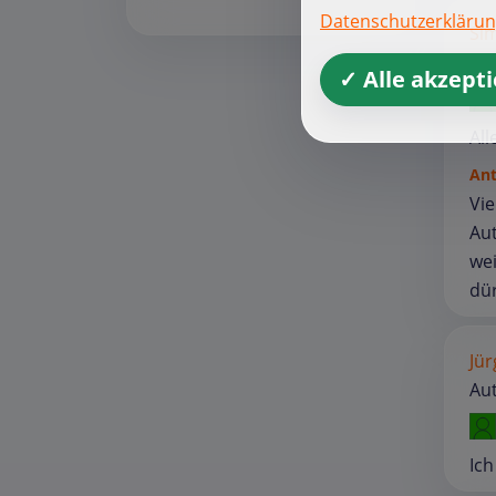
Datenschutzerkläru
Si
Aut
✓ Alle akzept
All
An
Vie
Aut
wei
dür
Jür
Aut
Ich