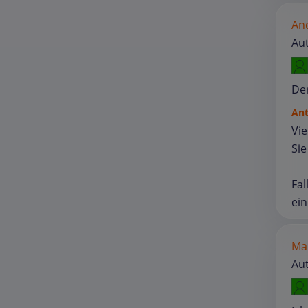
An
Aut
Der
An
Vie
Sie
Fal
ein
Ma
Aut