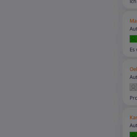
Ich
Mar
Aut
Es 
Oel
Aut
Pro
Kar
Aut