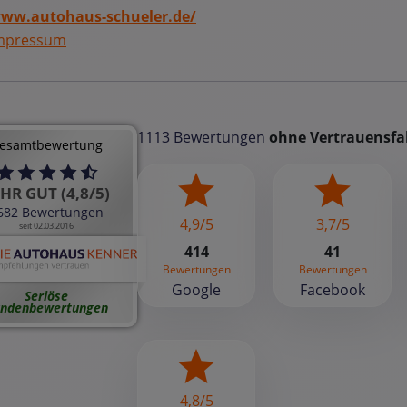
ww.autohaus-schueler.de/
mpressum
1113 Bewertungen
ohne Vertrauensfa
esamtbewertung
HR GUT (4,8/5)
682 Bewertungen
4,9/5
3,7/5
seit 02.03.2016
414
41
Bewertungen
Bewertungen
Google
Facebook
Seriöse
ndenbewertungen
4,8/5