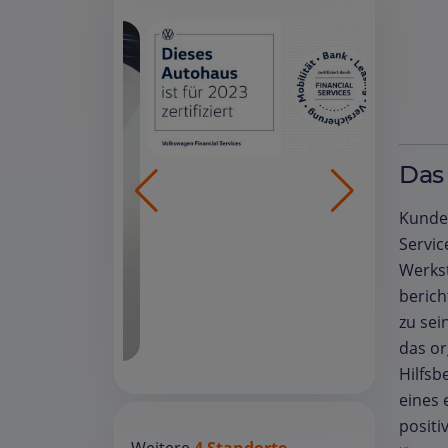
Das
Kunden
Servic
Werkst
berich
zu sei
das or
Hilfsb
eines 
positi