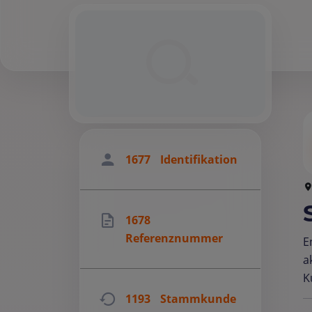
1677
Identifikation
1678
Referenznummer
E
a
K
1193
Stammkunde