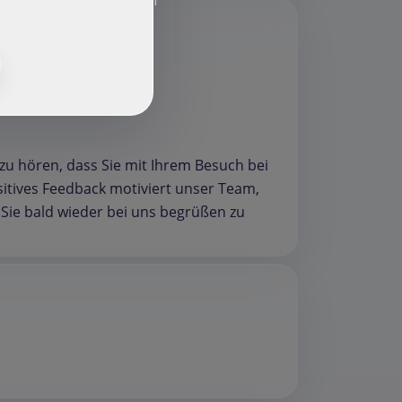
f
 zu hören, dass Sie mit Ihrem Besuch bei
itives Feedback motiviert unser Team,
 Sie bald wieder bei uns begrüßen zu