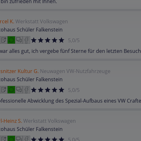
 bin zufrieden mit Ihnen.
cel K.
Werkstatt
Volkswagen
ohaus Schüler Falkenstein
5,0/5
war alles gut, ich vergebe fünf Sterne für den letzten Besuch
snitzer Kultur G.
Neuwagen
VW-Nutzfahrzeuge
ohaus Schüler Falkenstein
5,0/5
fessionelle Abwicklung des Spezial-Aufbaus eines VW Craft
l-Heinz S.
Werkstatt
Volkswagen
ohaus Schüler Falkenstein
5,0/5