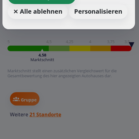
⨯ Alle ablehnen
Personalisieren
5
4,5
4,25
4
3,75
3,5
4,58
Marktschnitt
Marktschnitt stellt einen zusätzlichen Vergleichswert für die
Gesamtbewertung des hier angezeigten Autohauses dar.
Gruppe
Weitere
21 Standorte