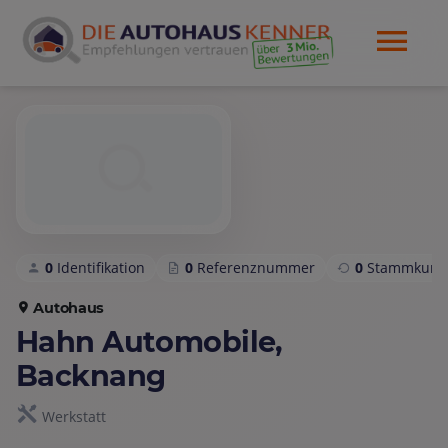
0
Identifikation
0
Referenznummer
0
Stammkund
Autohaus
Hahn Automobile,
Backnang
Werkstatt